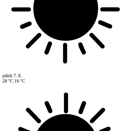
pátek
7. 8.
28 °C
16 °C