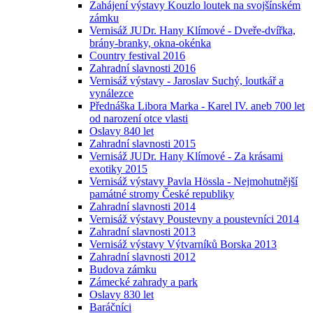
Zahájení výstavy Kouzlo loutek na svojšínském
zámku
Vernisáž JUDr. Hany Klímové - Dveře-dvířka,
brány-branky, okna-okénka
Country festival 2016
Zahradní slavnosti 2016
Vernisáž výstavy - Jaroslav Suchý, loutkář a
vynálezce
Přednáška Libora Marka - Karel IV. aneb 700 let
od narození otce vlasti
Oslavy 840 let
Zahradní slavnosti 2015
Vernisáž JUDr. Hany Klímové - Za krásami
exotiky 2015
Vernisáž výstavy Pavla Hössla - Nejmohutnější
památné stromy České republiky
Zahradní slavnosti 2014
Vernisáž výstavy Poustevny a poustevníci 2014
Zahradní slavnosti 2013
Vernisáž výstavy Výtvarníků Borska 2013
Zahradní slavnosti 2012
Budova zámku
Zámecké zahrady a park
Oslavy 830 let
Baráčníci