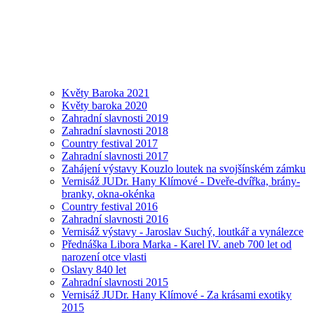
Květy Baroka 2021
Květy baroka 2020
Zahradní slavnosti 2019
Zahradní slavnosti 2018
Country festival 2017
Zahradní slavnosti 2017
Zahájení výstavy Kouzlo loutek na svojšínském zámku
Vernisáž JUDr. Hany Klímové - Dveře-dvířka, brány-
branky, okna-okénka
Country festival 2016
Zahradní slavnosti 2016
Vernisáž výstavy - Jaroslav Suchý, loutkář a vynálezce
Přednáška Libora Marka - Karel IV. aneb 700 let od
narození otce vlasti
Oslavy 840 let
Zahradní slavnosti 2015
Vernisáž JUDr. Hany Klímové - Za krásami exotiky
2015