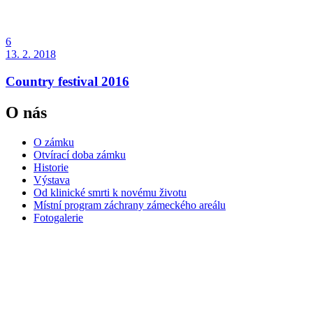
6
13. 2. 2018
Country festival 2016
O nás
O zámku
Otvírací doba zámku
Historie
Výstava
Od klinické smrti k novému životu
Místní program záchrany zámeckého areálu
Fotogalerie