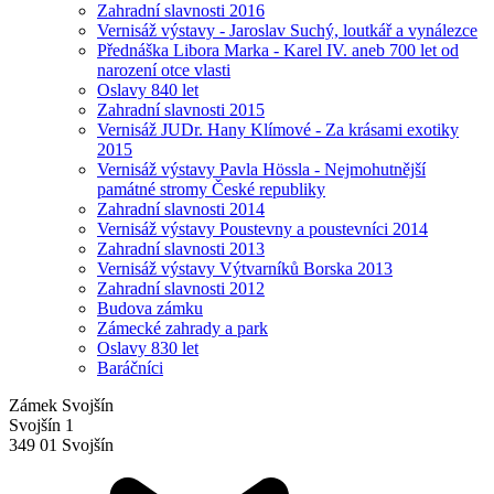
Zahradní slavnosti 2016
Vernisáž výstavy - Jaroslav Suchý, loutkář a vynálezce
Přednáška Libora Marka - Karel IV. aneb 700 let od
narození otce vlasti
Oslavy 840 let
Zahradní slavnosti 2015
Vernisáž JUDr. Hany Klímové - Za krásami exotiky
2015
Vernisáž výstavy Pavla Hössla - Nejmohutnější
památné stromy České republiky
Zahradní slavnosti 2014
Vernisáž výstavy Poustevny a poustevníci 2014
Zahradní slavnosti 2013
Vernisáž výstavy Výtvarníků Borska 2013
Zahradní slavnosti 2012
Budova zámku
Zámecké zahrady a park
Oslavy 830 let
Baráčníci
Zámek Svojšín
Svojšín 1
349 01 Svojšín