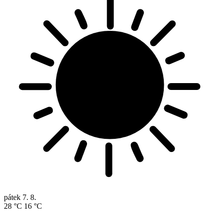
pátek
7. 8.
28 °C
16 °C