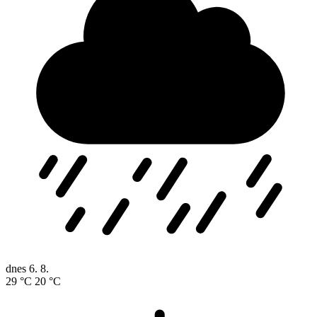
dnes
6. 8.
29 °C
20 °C