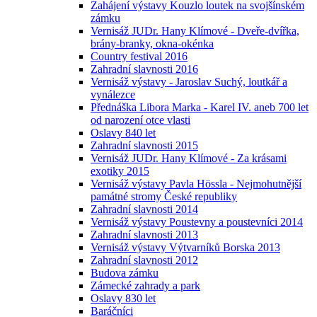
Zahájení výstavy Kouzlo loutek na svojšínském
zámku
Vernisáž JUDr. Hany Klímové - Dveře-dvířka,
brány-branky, okna-okénka
Country festival 2016
Zahradní slavnosti 2016
Vernisáž výstavy - Jaroslav Suchý, loutkář a
vynálezce
Přednáška Libora Marka - Karel IV. aneb 700 let
od narození otce vlasti
Oslavy 840 let
Zahradní slavnosti 2015
Vernisáž JUDr. Hany Klímové - Za krásami
exotiky 2015
Vernisáž výstavy Pavla Hössla - Nejmohutnější
památné stromy České republiky
Zahradní slavnosti 2014
Vernisáž výstavy Poustevny a poustevníci 2014
Zahradní slavnosti 2013
Vernisáž výstavy Výtvarníků Borska 2013
Zahradní slavnosti 2012
Budova zámku
Zámecké zahrady a park
Oslavy 830 let
Baráčníci