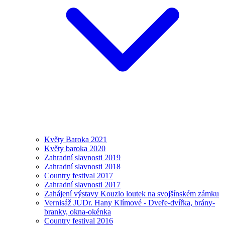
Květy Baroka 2021
Květy baroka 2020
Zahradní slavnosti 2019
Zahradní slavnosti 2018
Country festival 2017
Zahradní slavnosti 2017
Zahájení výstavy Kouzlo loutek na svojšínském zámku
Vernisáž JUDr. Hany Klímové - Dveře-dvířka, brány-
branky, okna-okénka
Country festival 2016