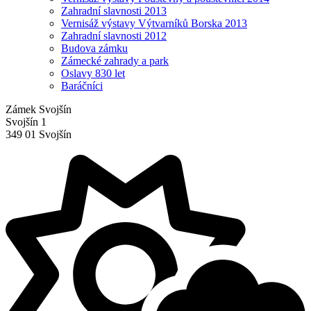
Zahradní slavnosti 2013
Vernisáž výstavy Výtvarníků Borska 2013
Zahradní slavnosti 2012
Budova zámku
Zámecké zahrady a park
Oslavy 830 let
Baráčníci
Zámek Svojšín
Svojšín 1
349 01 Svojšín