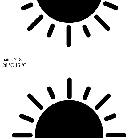
pátek
7. 8.
28 °C
16 °C