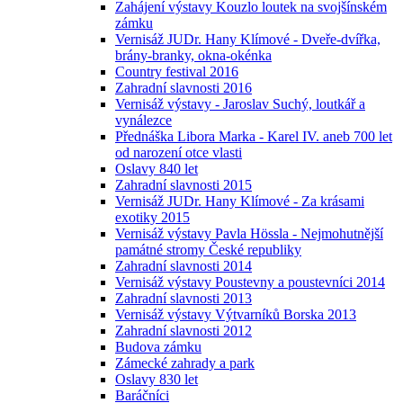
Zahájení výstavy Kouzlo loutek na svojšínském
zámku
Vernisáž JUDr. Hany Klímové - Dveře-dvířka,
brány-branky, okna-okénka
Country festival 2016
Zahradní slavnosti 2016
Vernisáž výstavy - Jaroslav Suchý, loutkář a
vynálezce
Přednáška Libora Marka - Karel IV. aneb 700 let
od narození otce vlasti
Oslavy 840 let
Zahradní slavnosti 2015
Vernisáž JUDr. Hany Klímové - Za krásami
exotiky 2015
Vernisáž výstavy Pavla Hössla - Nejmohutnější
památné stromy České republiky
Zahradní slavnosti 2014
Vernisáž výstavy Poustevny a poustevníci 2014
Zahradní slavnosti 2013
Vernisáž výstavy Výtvarníků Borska 2013
Zahradní slavnosti 2012
Budova zámku
Zámecké zahrady a park
Oslavy 830 let
Baráčníci