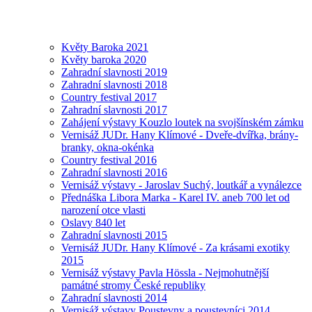
Květy Baroka 2021
Květy baroka 2020
Zahradní slavnosti 2019
Zahradní slavnosti 2018
Country festival 2017
Zahradní slavnosti 2017
Zahájení výstavy Kouzlo loutek na svojšínském zámku
Vernisáž JUDr. Hany Klímové - Dveře-dvířka, brány-
branky, okna-okénka
Country festival 2016
Zahradní slavnosti 2016
Vernisáž výstavy - Jaroslav Suchý, loutkář a vynálezce
Přednáška Libora Marka - Karel IV. aneb 700 let od
narození otce vlasti
Oslavy 840 let
Zahradní slavnosti 2015
Vernisáž JUDr. Hany Klímové - Za krásami exotiky
2015
Vernisáž výstavy Pavla Hössla - Nejmohutnější
památné stromy České republiky
Zahradní slavnosti 2014
Vernisáž výstavy Poustevny a poustevníci 2014