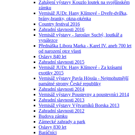
Zahájení výstavy Kouzlo loutek na svojšínském
zámku
Vernisáž JUDr. Hany Klímové - Dveře-dvířka,
brány-branky, okna-okénka
Country festival 2016
Zahradní slavnosti 2016
Vernisáž výstavy - Jaroslav Suchý, loutkář a
vynálezce
Přednáška Libora Marka - Karel IV. aneb 700 let
od narození otce vlasti
Oslavy 840 let
Zahradní slavnosti 2015
Vernisáž JUDr. Hany Klímové - Za krásami
exotiky 2015
Vernisáž výstavy Pavla Hössla - Nejmohutnější
památné stromy České republiky
Zahradní slavnosti 2014
Vernisáž výstavy Poustevny a poustevníci 2014
Zahradní slavnosti 2013
Vernisáž výstavy Výtvarníků Borska 2013
Zahradní slavnosti 2012
Budova zámku
Zámecké zahrady a park
Oslavy 830 let
Baráčníci