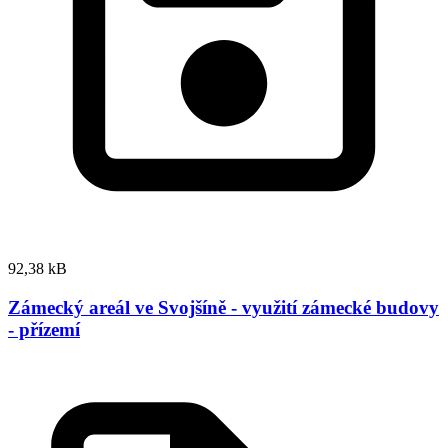
92,38 kB
Zámecký areál ve Svojšíně - využití zámecké budovy
- přízemí