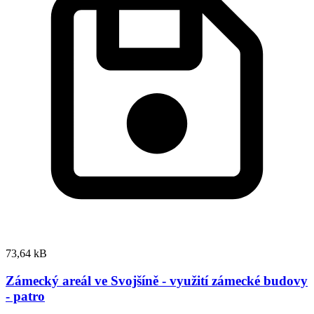
73,64 kB
Zámecký areál ve Svojšíně - využití zámecké budovy
- patro