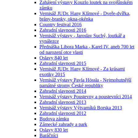
Zahájení výstavy Kouzlo loutek na svojšínském
zámku
Vernisáž JUDr. Hany Klímové - Dveře-dvířka,
brány-branky, okna-okénka
Country festival 2016
Zahradní slavnosti 2016
Vernisáž výstavy - Jaroslav Suchý, loutkář a
vynálezce
Přednáška Libora Marka - Karel IV. aneb 700 let
od narození otce vlasti
Oslavy 840 let
Zahradní slavnosti 2015
Vernisáž JUDr. Hany Klímové - Za krásami
exotiky 2015
Vernisáž výstavy Pavla Hössla - Nejmohutnější
památné stromy České republiky
Zahradní slavnosti 2014
Vernisáž výstavy Poustevny a poustevníci 2014
Zahradní slavnosti 2013
Vernisáž výstavy Výtvarníků Borska 2013
Zahradní slavnosti 2012
Budova zámku
Zámecké zahrady a park
Oslavy 830 let
Baráčníci