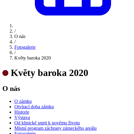
/
O nás
/
Fotogalerie
/
Květy baroka 2020
Květy baroka 2020
O nás
O zámku
Otvírací doba zámku
Historie
Výstava
Od klinické smrti k novému životu
Místní program záchrany zámeckého areálu
Fotogalerie