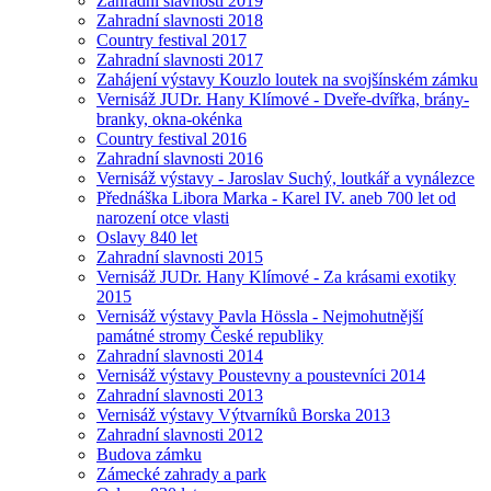
Zahradní slavnosti 2019
Zahradní slavnosti 2018
Country festival 2017
Zahradní slavnosti 2017
Zahájení výstavy Kouzlo loutek na svojšínském zámku
Vernisáž JUDr. Hany Klímové - Dveře-dvířka, brány-
branky, okna-okénka
Country festival 2016
Zahradní slavnosti 2016
Vernisáž výstavy - Jaroslav Suchý, loutkář a vynálezce
Přednáška Libora Marka - Karel IV. aneb 700 let od
narození otce vlasti
Oslavy 840 let
Zahradní slavnosti 2015
Vernisáž JUDr. Hany Klímové - Za krásami exotiky
2015
Vernisáž výstavy Pavla Hössla - Nejmohutnější
památné stromy České republiky
Zahradní slavnosti 2014
Vernisáž výstavy Poustevny a poustevníci 2014
Zahradní slavnosti 2013
Vernisáž výstavy Výtvarníků Borska 2013
Zahradní slavnosti 2012
Budova zámku
Zámecké zahrady a park