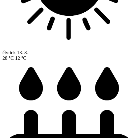
čtvrtek
13. 8.
28 °C
12 °C