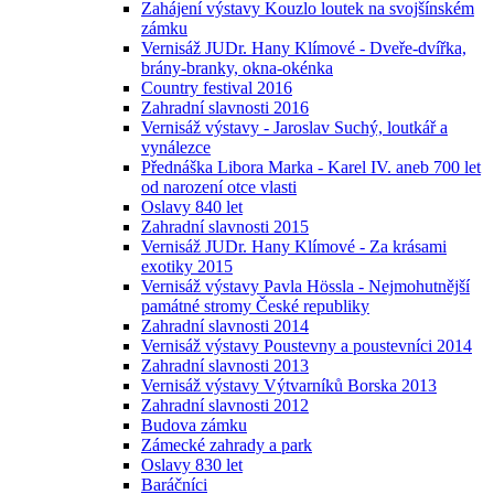
Zahájení výstavy Kouzlo loutek na svojšínském
zámku
Vernisáž JUDr. Hany Klímové - Dveře-dvířka,
brány-branky, okna-okénka
Country festival 2016
Zahradní slavnosti 2016
Vernisáž výstavy - Jaroslav Suchý, loutkář a
vynálezce
Přednáška Libora Marka - Karel IV. aneb 700 let
od narození otce vlasti
Oslavy 840 let
Zahradní slavnosti 2015
Vernisáž JUDr. Hany Klímové - Za krásami
exotiky 2015
Vernisáž výstavy Pavla Hössla - Nejmohutnější
památné stromy České republiky
Zahradní slavnosti 2014
Vernisáž výstavy Poustevny a poustevníci 2014
Zahradní slavnosti 2013
Vernisáž výstavy Výtvarníků Borska 2013
Zahradní slavnosti 2012
Budova zámku
Zámecké zahrady a park
Oslavy 830 let
Baráčníci