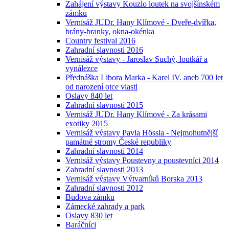
Zahájení výstavy Kouzlo loutek na svojšínském
zámku
Vernisáž JUDr. Hany Klímové - Dveře-dvířka,
brány-branky, okna-okénka
Country festival 2016
Zahradní slavnosti 2016
Vernisáž výstavy - Jaroslav Suchý, loutkář a
vynálezce
Přednáška Libora Marka - Karel IV. aneb 700 let
od narození otce vlasti
Oslavy 840 let
Zahradní slavnosti 2015
Vernisáž JUDr. Hany Klímové - Za krásami
exotiky 2015
Vernisáž výstavy Pavla Hössla - Nejmohutnější
památné stromy České republiky
Zahradní slavnosti 2014
Vernisáž výstavy Poustevny a poustevníci 2014
Zahradní slavnosti 2013
Vernisáž výstavy Výtvarníků Borska 2013
Zahradní slavnosti 2012
Budova zámku
Zámecké zahrady a park
Oslavy 830 let
Baráčníci