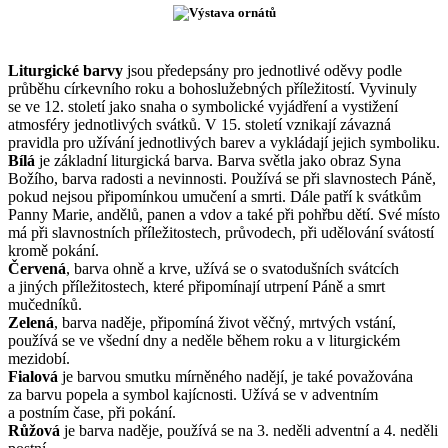
Liturgické barvy
jsou předepsány pro jednotlivé oděvy podle
průběhu církevního roku a bohoslužebných příležitostí. Vyvinuly
se ve 12. století jako snaha o symbolické vyjádření a vystižení
atmosféry jednotlivých svátků. V 15. století vznikají závazná
pravidla pro užívání jednotlivých barev a vykládají jejich symboliku.
Bílá
je základní liturgická barva. Barva světla jako obraz Syna
Božího, barva radosti a nevinnosti. Používá se při slavnostech Páně,
pokud nejsou připomínkou umučení a smrti. Dále patří k svátkům
Panny Marie, andělů, panen a vdov a také při pohřbu dětí. Své místo
má při slavnostních příležitostech, průvodech, při udělování svátostí
kromě pokání.
Červená
, barva ohně a krve, užívá se o svatodušních svátcích
a jiných příležitostech, které připomínají utrpení Páně a smrt
mučedníků.
Zelená
, barva naděje, připomíná život věčný, mrtvých vstání,
používá se ve všední dny a neděle během roku a v liturgickém
mezidobí.
Fialová
je barvou smutku mírněného nadějí, je také považována
za barvu popela a symbol kajícnosti. Užívá se v adventním
a postním čase, při pokání.
Růžová
je barva naděje, používá se na 3. neděli adventní a 4. neděli