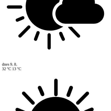
dnes
9. 8.
32 °C
13 °C